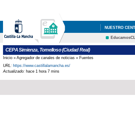
NUESTRO CEN
EducamosC
CEPA Simienza, Tomelloso (Ciudad Real)
Inicio
»
Agregador de canales de noticias
»
Fuentes
Se encuentra usted aquí
URL:
https://www.castillalamancha.es/
Actualizado:
hace 1 hora 7 mins