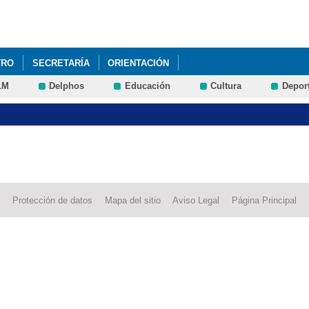
Pasar al
contenido
principal
TRO
SECRETARÍA
ORIENTACIÓN
LM
Delphos
Educación
Cultura
Depor
Protección de datos
Mapa del sitio
Aviso Legal
Página Principal