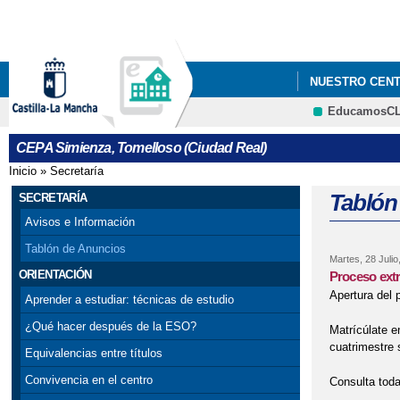
NUESTRO CEN
EducamosC
CEPA Simienza, Tomelloso (Ciudad Real)
Inicio
»
Secretaría
Se encuentra usted aquí
Tablón
SECRETARÍA
Avisos e Información
Tablón de Anuncios
Martes, 28 Julio
ORIENTACIÓN
Proceso extr
Apertura del 
Aprender a estudiar: técnicas de estudio
¿Qué hacer después de la ESO?
Matrícúlate e
cuatrimestre 
Equivalencias entre títulos
Convivencia en el centro
Consulta toda