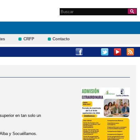
Search this site
Formulario de
búsqueda
tes
CRFP
Contacto
superior en tan solo un
 Alba y Socuéllamos.