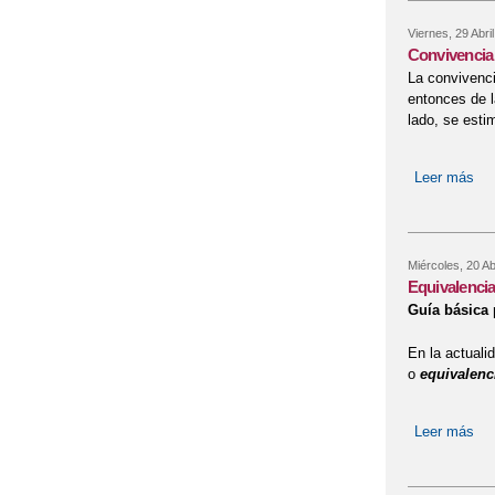
Viernes, 29 Abri
Convivencia 
La convivenc
entonces de l
lado, se esti
Leer más
sob
Miércoles, 20 Ab
Equivalencias
Guía básica 
En la actuali
o
equivalenc
Leer más
sob