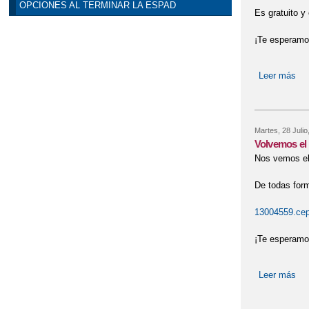
OPCIONES AL TERMINAR LA ESPAD
Es gratuito 
¡Te esperamo
Leer más
sob
Martes, 28 Julio
Volvemos el 
Nos vemos el 
De todas form
13004559.cep
¡Te esperamo
Leer más
sob