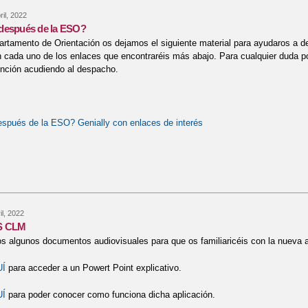
ril, 2022
después de la ESO?
rtamento de Orientación os dejamos el siguiente material para ayudaros a d
n cada uno de los enlaces que encontraréis más abajo. Para cualquier duda po
ención acudiendo al despacho.
spués de la ESO? Genially con enlaces de interés
bre ¿Qué hacer después de la ESO?
l, 2022
 CLM
s algunos documentos audiovisuales para que os familiaricéis con la nue
UÍ
para acceder a un Powert Point explicativo.
UÍ
para poder conocer como funciona dicha aplicación.