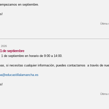
y empezamos en septiembre.
s!
Última 
re Proceso extraordinario de admisión 2026/2027
, 2026
1 de septiembre
1 de septiembre en horario de 9:00 a 14:00.
as, si necesitas cualquier información, puedes contactarnos a través de nue
a@educastillalamancha.es
s!
Última 
re Volvemos el 1 de septiembre