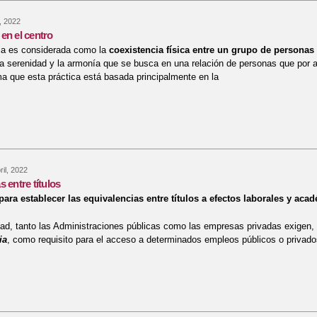
l, 2022
en el centro
ia es considerada como la
coexistencia física entre un grupo de personas
a serenidad y la armonía que se busca en una relación de personas que por a
ma que esta práctica está basada principalmente en la
re Convivencia en el centro
ril, 2022
 entre títulos
para establecer las equivalencias entre títulos a efectos laborales y aca
dad, tanto las Administraciones públicas como las empresas privadas exigen, 
ia
, como requisito para el acceso a determinados empleos públicos o privado
re Equivalencias entre títulos