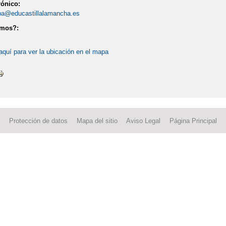
rónico:
a@educastillalamancha.es
amos?:
aquí para ver la ubicación en el mapa
Protección de datos
Mapa del sitio
Aviso Legal
Página Principal