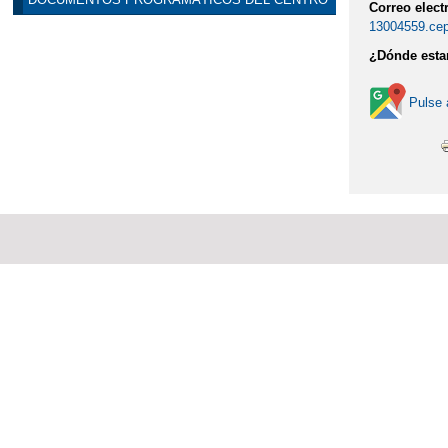
Correo elect
13004559.cep
¿Dónde est
Pulse 