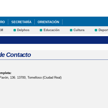
Pasar al
contenido
principal
TRO
SECRETARÍA
ORIENTACIÓN
LM
Delphos
Educación
Cultura
Depor
de Contacto
ompleta:
Pavón, 136. 13700, Tomelloso (Ciudad Real)